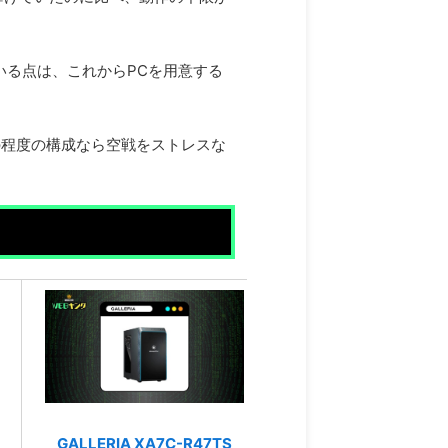
いる点は、これからPCを用意する
の程度の構成なら空戦をストレスな
GALLERIA XA7C-R47TS
G