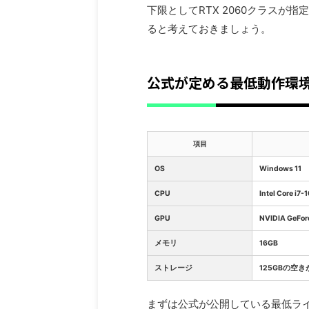
下限としてRTX 2060クラス
ると考えておきましょう。
公式が定める最低動作環
項目
OS
Windows 11
CPU
Intel Core i7
GPU
NVIDIA GeFo
メモリ
16GB
ストレージ
125GBの空き
まずは公式が公開している最低ラ