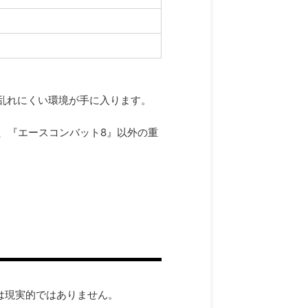
が乱れにくい環境が手に入ります。
、『エースコンバット8』以外の重
。
は現実的ではありません。