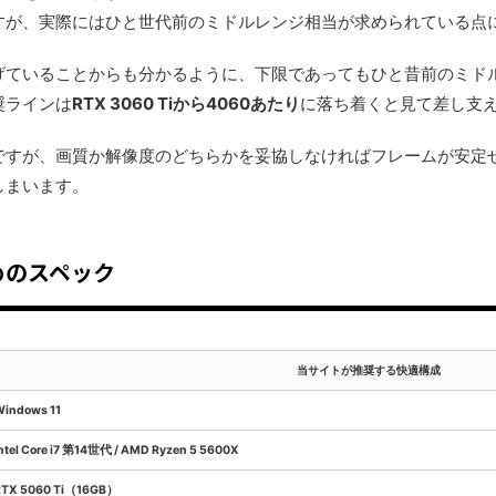
すが、実際にはひと世代前のミドルレンジ相当が求められている点
げていることからも分かるように、下限であってもひと昔前のミド
奨ラインは
RTX 3060 Tiから4060あたり
に落ち着くと見て差し支
ですが、画質か解像度のどちらかを妥協しなければフレームが安定
しまいます。
めのスペック
当サイトが推奨する快適構成
Windows 11
ntel Core i7 第14世代 / AMD Ryzen 5 5600X
RTX 5060 Ti（16GB）