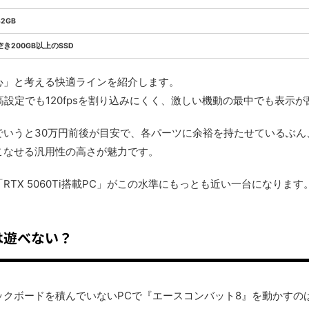
32GB
空き200GB以上のSSD
心」と考える快適ラインを紹介します。
高設定でも120fpsを割り込みにくく、激しい機動の最中でも表示
でいうと30万円前後が目安で、各パーツに余裕を持たせているぶん
こなせる汎用性の高さが魅力です。
TX 5060Ti搭載PC」がこの水準にもっとも近い一台になります
は遊べない？
ックボードを積んでいないPCで『エースコンバット8』を動かすの