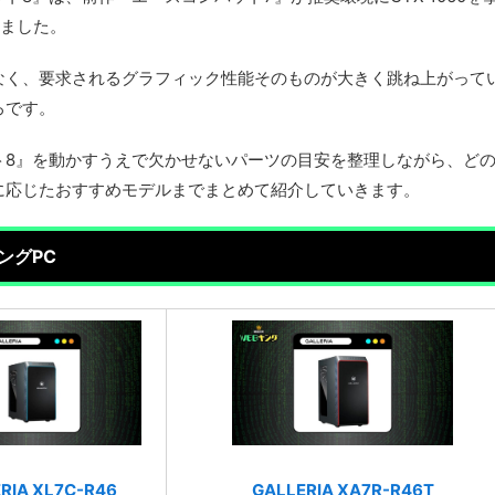
れました。
なく、要求されるグラフィック性能そのものが大きく跳ね上がって
ろです。
ト8』を動かすうえで欠かせないパーツの目安を整理しながら、ど
に応じたおすすめモデルまでまとめて紹介していきます。
ングPC
RIA XL7C-R46
GALLERIA XA7R-R46T