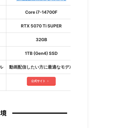
Core i7-14700F
RTX 5070 Ti SUPER
32GB
1TB (Gen4) SSD
ル
動画配信したい方に最適なモデル
高性能モニターを搭載！
公式サイト
環境