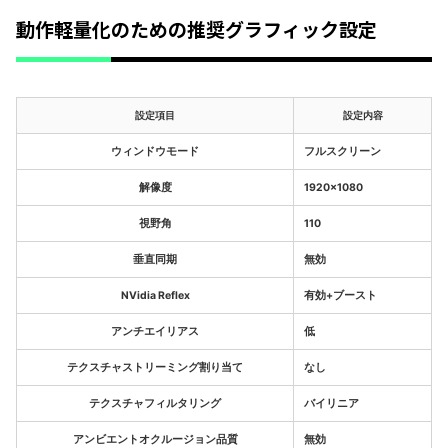
動作軽量化のための推奨グラフィック設定
設定項目
設定内容
ウィンドウモード
フルスクリーン
解像度
1920×1080
視野角
110
垂直同期
無効
NVidia Reflex
有効+ブースト
アンチエイリアス
低
テクスチャストリーミング割り当て
なし
テクスチャフィルタリング
バイリニア
アンビエントオクルージョン品質
無効