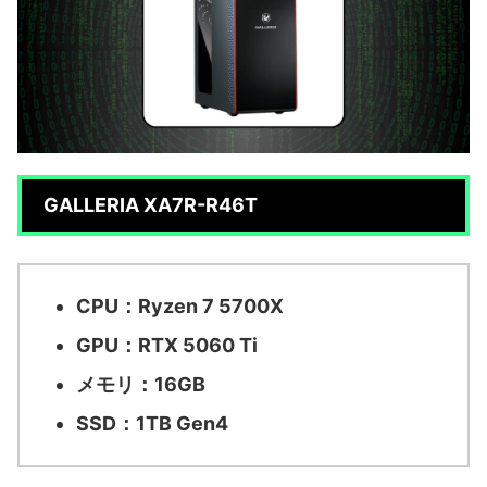
GALLERIA XA7R-R46T
CPU：Ryzen 7 5700X
GPU：RTX 5060 Ti
メモリ：16GB
SSD：1TB Gen4