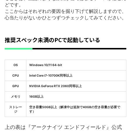
どです。
ここからはそれぞれの要因を掘り下げて解説しますので、
心当たりがないかひとつずつチェックしてみてください。
推奨スペック未満のPCで起動している
OS
Windows 10/11 64-bit
CPU
Intel Core i7-10700K同等以上
GPU
NVIDIA GeForce RTX 2060同等以上
メモリ
16GB以上
ストレー
空き容量50GB以上（解凍中は追加で40GBの空き容量が必要で
ジ
す）
上の表は『アークナイツ エンドフィールド』公式