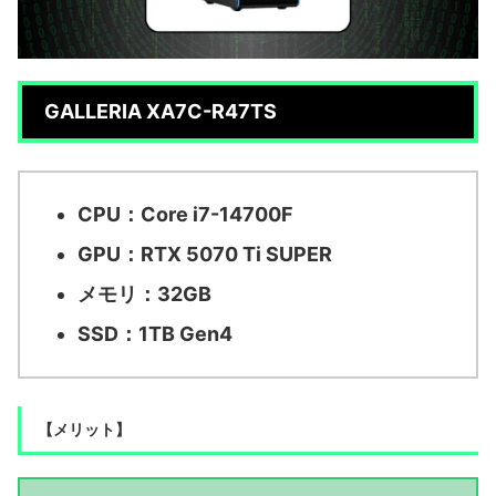
GALLERIA XA7C-R47TS
CPU：Core i7-14700F
GPU：RTX 5070 Ti SUPER
メモリ：32GB
SSD：1TB Gen4
【メリット】