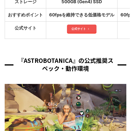
ストレージ
500GB (Gen4) SSD
おすすめポイント
60fpsを維持できる低価格モデル
60
公式サイト
公式サイト
『ASTROBOTANICA』の公式推奨ス
ペック・動作環境