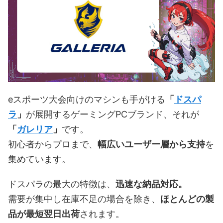
eスポーツ大会向けのマシンも手がける
「
ドスパ
ラ
」
が展開するゲーミングPCブランド、それが
「
ガレリア
」
です。
初心者からプロまで、
幅広いユーザー層から支持
を
集めています。
ドスパラの最大の特徴は、
迅速な納品対応。
需要が集中し在庫不足の場合を除き、
ほとんどの製
品が最短翌日出荷
されます。