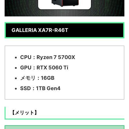
GALLERIA XA7R-R46T
CPU：Ryzen 7 5700X
GPU：RTX 5060 Ti
メモリ：16GB
SSD：1TB Gen4
【メリット】