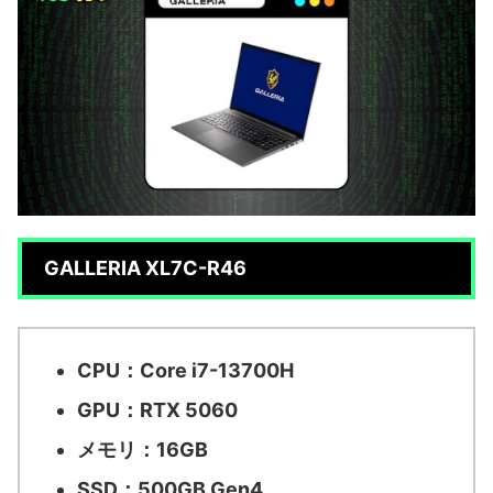
GALLERIA XL7C-R46
CPU：Core i7-13700H
GPU：RTX 5060
メモリ：16GB
SSD：500GB Gen4