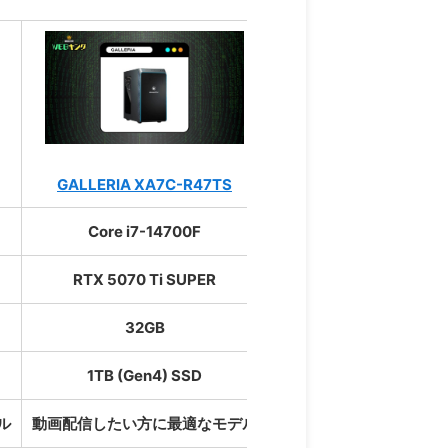
GALLERIA XA7C-R47TS
G
Core i7-14700F
RTX 5070 Ti SUPER
32GB
1TB (Gen4) SSD
ル
動画配信したい方に最適なモデル
高性能モニターを搭載！