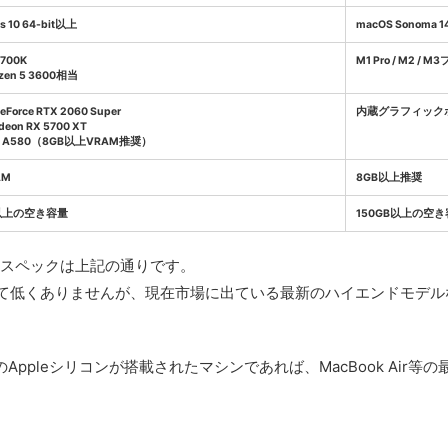
s 10 64-bit以上
macOS Sonoma 1
 8700K
M1 Pro / M2 /
zen 5 3600相当
GeForce RTX 2060 Super
内蔵グラフィック
deon RX 5700 XT
 Arc A580（8GB以上VRAM推奨）
AM
8GB以上推奨
B以上の空き容量
150GB以上の空
奨スペックは上記の通りです。
決して低くありませんが、現在市場に出ている最新のハイエンドモデ
上のAppleシリコンが搭載されたマシンであれば、MacBook Ai
。