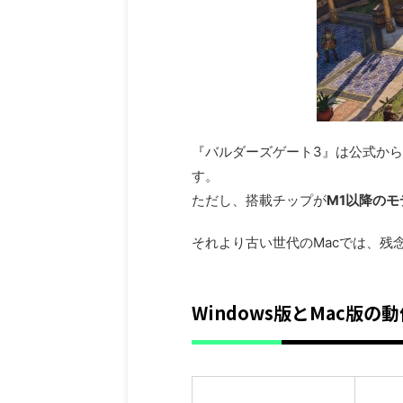
『バルダーズゲート3』は公式からM
す。
ただし、搭載チップが
M1以降のモ
それより古い世代のMacでは、残
Windows版とMac版