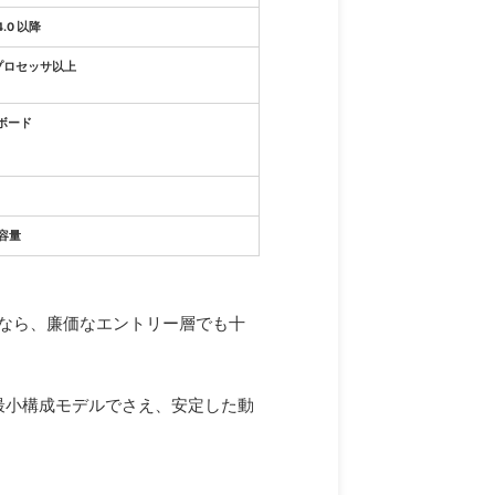
4.0 以降
 M3プロセッサ以上
ボード
き容量
ルなら、廉価なエントリー層でも十
r等の最小構成モデルでさえ、安定した動