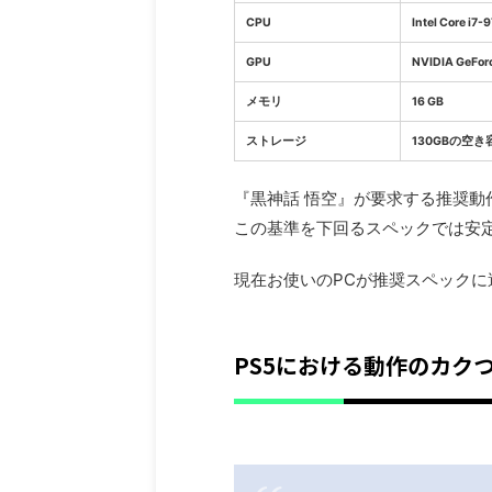
CPU
Intel Core i7
GPU
NVIDIA GeFor
メモリ
16 GB
ストレージ
130GBの空き
『黒神話 悟空』が要求する推奨動
この基準を下回るスペックでは安
現在お使いのPCが推奨スペック
PS5における動作のカク