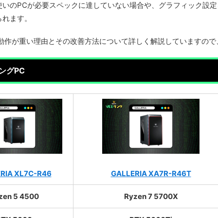
使いのPCが必要スペックに達していない場合や、グラフィック設
られます。
の動作が重い理由とその改善方法について詳しく解説していますので
ングPC
RIA XL7C-R46
GALLERIA XA7R-R46T
zen 5 4500
Ryzen 7 5700X