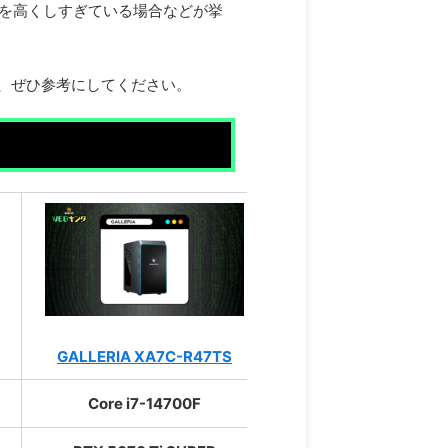
定を高くしすぎている場合などが挙
、ぜひ参考にしてください。
GALLERIA XA7C-R47TS
G
Core i7-14700F