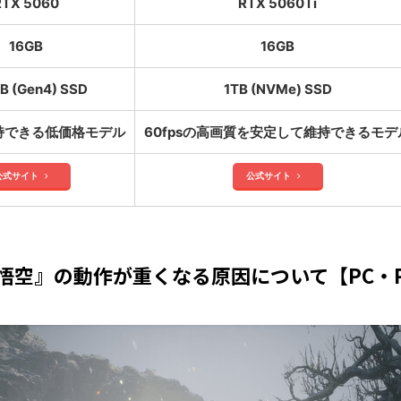
RTX 5060
RTX 5060Ti
16GB
16GB
B (Gen4) SSD
1TB (NVMe) SSD
維持できる低価格モデル
60fpsの高画質を安定して維持できるモデ
公式サイト
公式サイト
 悟空』の動作が重くなる原因について【PC・P