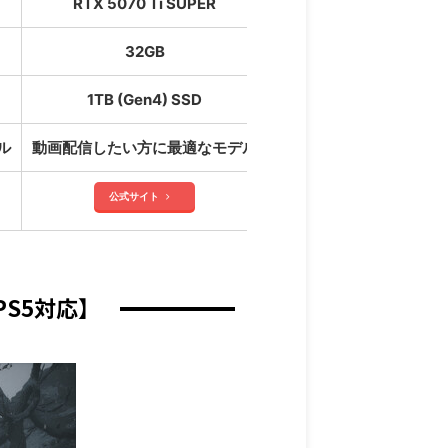
RTX 5070 Ti SUPER
32GB
1TB (Gen4) SSD
ル
動画配信したい方に最適なモデル
高性能モニターを搭載！
公式サイト
S5対応】