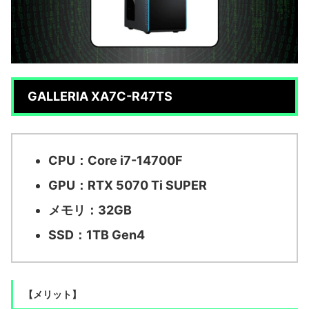
GALLERIA XA7C-R47TS
CPU：Core i7-14700F
GPU：RTX 5070 Ti SUPER
メモリ：32GB
SSD：1TB Gen4
【メリット】