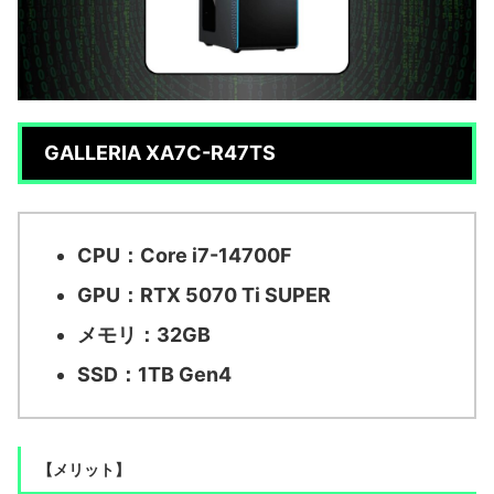
GALLERIA XA7C-R47TS
CPU：Core i7-14700F
GPU：RTX 5070 Ti SUPER
メモリ：32GB
SSD：1TB Gen4
【メリット】