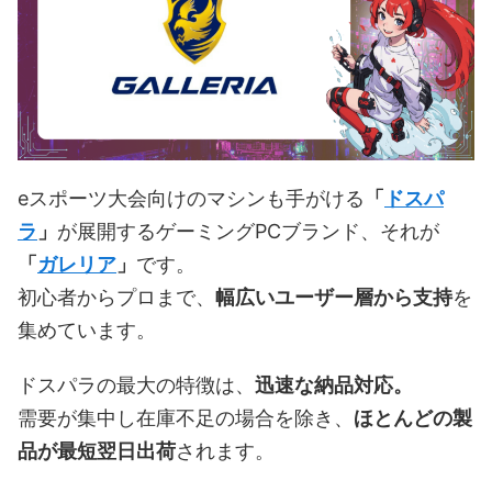
eスポーツ大会向けのマシンも手がける
「
ドスパ
ラ
」
が展開するゲーミングPCブランド、それが
「
ガレリア
」
です。
初心者からプロまで、
幅広いユーザー層から支持
を
集めています。
ドスパラの最大の特徴は、
迅速な納品対応。
需要が集中し在庫不足の場合を除き、
ほとんどの製
品が最短翌日出荷
されます。