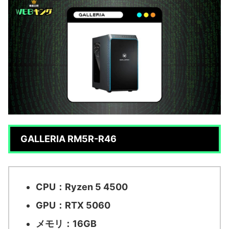
GALLERIA RM5R-R46
CPU：Ryzen 5 4500
GPU：RTX 5060
メモリ：16GB