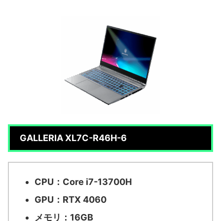
GALLERIA XL7C-R46H-6
CPU：Core i7-13700H
GPU：RTX 4060
メモリ：16GB