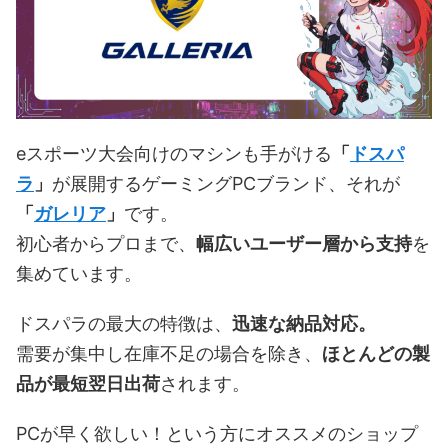
eスポーツ大会向けのマシンも手がける
「
ドスパ
ラ
」
が展開するゲーミングPCブランド、それが
「
ガレリア
」
です。
初心者からプロまで、
幅広いユーザー層から支持
を
集めています。
ドスパラの最大の特徴は、
迅速な納品対応。
需要が集中し在庫不足の場合を除き、
ほとんどの製
品が最短翌日出荷
されます。
PCが早く欲しい！という方にオススメのショップ