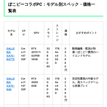
ぽこピーコラボPC：モデル別スペック・価格一
覧表
ス
メ
ト
モデル
CP
価
GPU
モ
レ
おすすめポイント
名
U
格
リ
ー
ジ
GALLE
Cor
RTX
32
1TB
3
動画編集・配信が快
RIA
e i7-
4070 Ti
G
Ge
4
適！ぽこピー愛用のハ
XA7C-
147
SUPER
B
n4
7,
イエンドモデル
R47TS
00F
16GB
D
SS
9
D
D
8
R5
0
円
GALLE
Cor
RTX
32
1TB
2
安定性重視の中級モデ
RIA
e i7-
4060
G
Ge
2
ル。高スペックゲーム
XA7C-
147
8GB
B
n4
7,
も快適プレイ
R46
00F
D
SS
9
D
D
8
R5
0
円