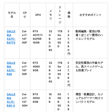
ス
メ
ト
モデル
CP
価
GPU
モ
レ
おすすめポイント
名
U
格
リ
ー
ジ
GALLE
Cor
RTX
32
1TB
3
動画編集・配信が快
RIA
e i7-
4070 Ti
G
Ge
4
適！ぽこピー愛用のハ
XA7C-
147
SUPER
B
n4
7,
イエンドモデル
R47TS
00F
16GB
D
SS
9
D
D
8
R5
0
円
GALLE
Cor
RTX
32
1TB
2
安定性重視の中級モデ
RIA
e i7-
4060
G
Ge
2
ル。高スペックゲーム
XA7C-
147
8GB
B
n4
7,
も快適プレイ
R46
00F
D
SS
9
D
D
8
R5
0
円
GALLE
Cor
RTX
16
50
1
薄型・軽量設計。カジ
RIA
e i7-
4050
G
0G
9
ュアルゲーマー向けコ
XL7C-
137
6GB
B
B
2,
ンパクトモデル
R45-5
00H
SS
9
D
8