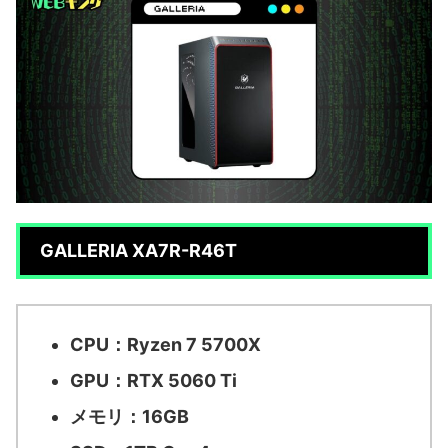
GALLERIA XA7R-R46T
CPU：Ryzen 7 5700X
GPU：RTX 5060 Ti
メモリ：16GB