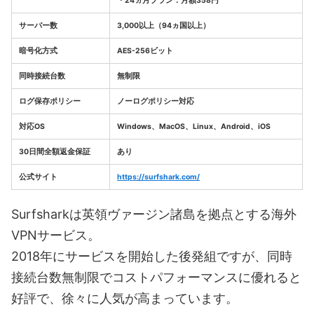
・24ヵ月プラン：月額358円
サーバー数
3,000以上（94ヵ国以上）
暗号化方式
AES-256ビット
同時接続台数
無制限
ログ保存ポリシー
ノーログポリシー対応
対応OS
Windows、MacOS、Linux、Android、iOS
30日間全額返金保証
あり
公式サイト
https://surfshark.com/
Surfsharkは英領ヴァージン諸島を拠点とする海外
VPNサービス。
2018年にサービスを開始した後発組ですが、同時
接続台数無制限でコストパフォーマンスに優れると
好評で、徐々に人気が高まっています。