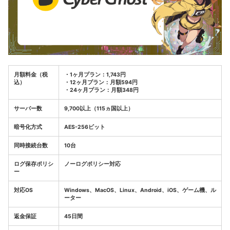
月額料金（税
・1ヶ月プラン：1,743円
込）
・12ヶ月プラン：月額594円
・24ヶ月プラン：月額348円
サーバー数
9,700以上（115ヵ国以上）
暗号化方式
AES-256ビット
同時接続台数
10台
ログ保存ポリシ
ノーログポリシー対応
ー
対応OS
Windows、MacOS、Linux、Android、iOS、ゲーム機、ル
ーター
返金保証
45日間