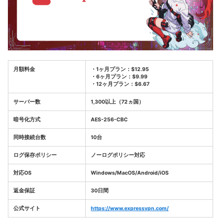
月額料金
・1ヶ月プラン：$12.95
・6ヶ月プラン：$9.99
・12ヶ月プラン：$6.67
サーバー数
1,300以上（72ヵ国）
暗号化方式
AES-256-CBC
同時接続台数
10台
ログ保存ポリシー
ノーログポリシー対応
対応OS
Windows/MacOS/Android/iOS
返金保証
30日間
公式サイト
https://www.expressvpn.com/