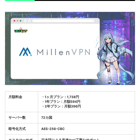
月額料金
・1ヶ月プラン：1,738円
・1年プラン：月額594円
・2年プラン：月額396円
サーバー数
72カ国
暗号化方式
AES-256-CBC