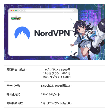
月額料金（税込）
・1ヶ月プラン：1,960円
・12ヶ月プラン：690円
・24ヶ月プラン：460円
サーバー数
5,600以上（60ヵ国以上）
暗号化方式
AES-256ビット
同時接続台数
6台（1アカウントあたり）