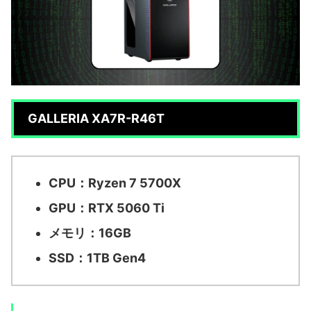
GALLERIA XA7R-R46T
CPU：Ryzen 7 5700X
GPU：RTX 5060 Ti
メモリ：16GB
SSD：1TB Gen4