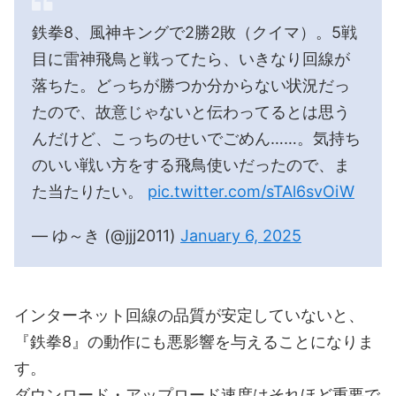
鉄拳8、風神キングで2勝2敗（クイマ）。5戦
目に雷神飛鳥と戦ってたら、いきなり回線が
落ちた。どっちが勝つか分からない状況だっ
たので、故意じゃないと伝わってるとは思う
んだけど、こっちのせいでごめん……。気持ち
のいい戦い方をする飛鳥使いだったので、ま
た当たりたい。
pic.twitter.com/sTAl6svOiW
— ゆ～き (@jjj2011)
January 6, 2025
インターネット回線の品質が安定していないと、
『鉄拳8』の動作にも悪影響を与えることになりま
す。
ダウンロード・アップロード速度はそれほど重要で