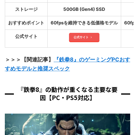
ストレージ
500GB (Gen4) SSD
おすすめポイント
60fpsを維持できる低価格モデル
60
公式サイト
公式サイト
＞＞＞【関連記事】
『鉄拳8』のゲーミングPCおす
すめモデルと推奨スペック
『鉄拳8』の動作が重くなる主要な要
因【PC・PS5対応】