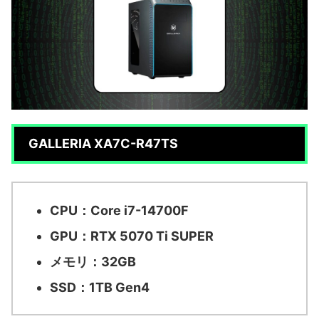
GALLERIA XA7C-R47TS
CPU：Core i7-14700F
GPU：RTX 5070 Ti SUPER
メモリ：32GB
SSD：1TB Gen4