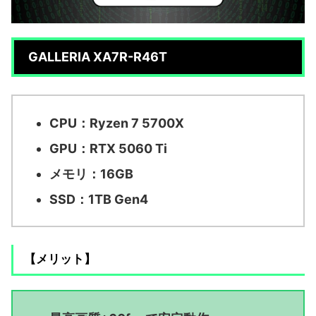
GALLERIA XA7R-R46T
CPU：Ryzen 7 5700X
GPU：RTX 5060 Ti
メモリ：16GB
SSD：1TB Gen4
【メリット】