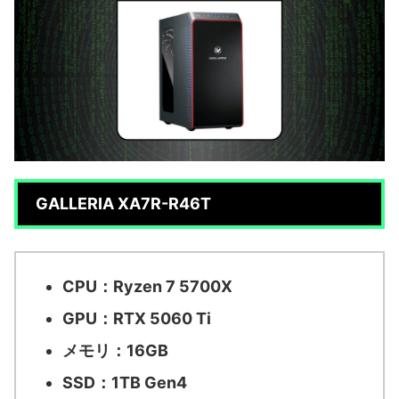
GALLERIA XA7R-R46T
CPU：Ryzen 7 5700X
GPU：RTX 5060 Ti
メモリ：16GB
SSD：1TB Gen4