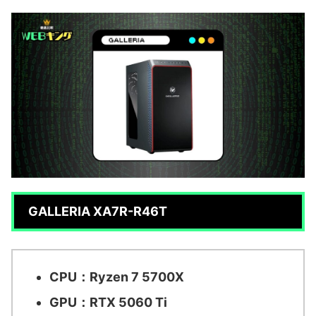
GALLERIA XA7R-R46T
CPU：Ryzen 7 5700X
GPU：RTX 5060 Ti