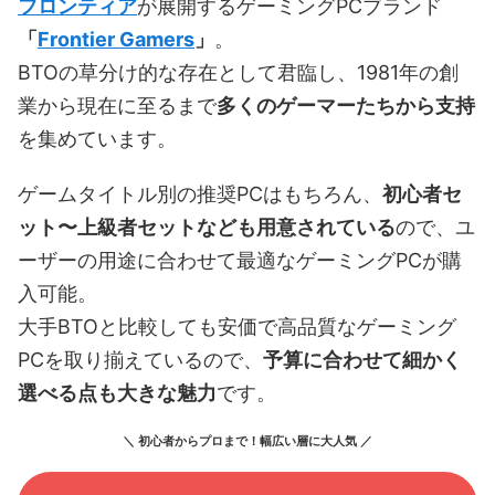
フロンティア
が展開するゲーミングPCブランド
「
Frontier Gamers
」
。
BTOの草分け的な存在として君臨し、1981年の創
業から現在に至るまで
多くのゲーマーたちから支持
を集めています。
ゲームタイトル別の推奨PCはもちろん、
初心者セ
ット〜上級者セットなども用意されている
ので、ユ
ーザーの用途に合わせて最適なゲーミングPCが購
入可能。
大手BTOと比較しても安価で高品質なゲーミング
PCを取り揃えているので、
予算に合わせて細かく
選べる点も大きな魅力
です。
＼ 初心者からプロまで！幅広い層に大人気 ／